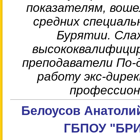
показателям, воше
средних специаль
Бурятии. Сла
высококвалифицир
преподаватели По-
работу экс-дире
профессион
Белоусов Анатолий
ГБПОУ "БРИТ