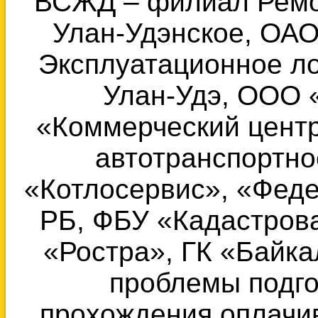
ВСЖД – филиал Ремо
Улан-Удэнское, ОА
Эксплуатационное л
Улан-Удэ, ООО 
«Коммерческий центр
автотранспортн
«Котлосервис», «Фед
РБ, ФБУ «Кадастров
«Ростра», ГК «Байк
проблемы подго
прохождения оплачи