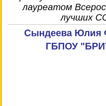
лауреатом Всерос
лучших СС
Сындеева Юлия 
ГБПОУ "БРИТ"