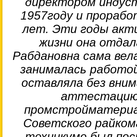
директором индуст
1957году и прорабо
лет.
Эти годы акт
жизни она отдал
Рабдановна сама вел
занималась работой
оставляла
без вни
аттестацию
промстройматериал
Советского райком
техникуме был пос