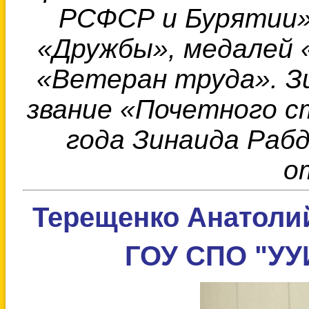
РСФСР и Бурятии»,
«Дружбы», медалей 
«Ветеран труда». З
звание «Почетного 
года Зинаида Раб
о
Терещенко Анатолий
ГОУ СПО "УУИ