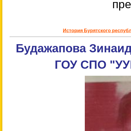
пре
История Бурятского респуб
Будажапова Зинаид
ГОУ СПО "УУИ