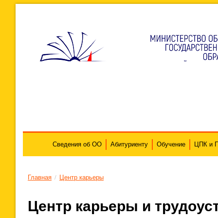
Сведения об ОО
Абитуриенту
Обучение
ЦПК и 
Главная
/
Центр карьеры
Центр карьеры и трудоус