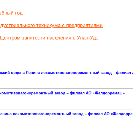
ебный год
ндустриального техникума с предприятиями
Центром занятости населения г. Улан-Удэ
нский ордена Ленина локомотивовагоноремонтный завод – филиал
локомотивовагоноремонтный завод – филиал АО «Желдорремаш»
а Ленина локомотивовагоноремонтный завод – филиал АО «Желдорр