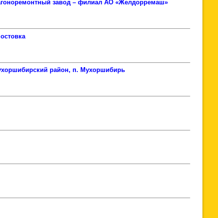
вагоноремонтный завод – филиал АО «Желдорремаш»
Мостовка
Мухоршибирский район, п. Мухоршибирь