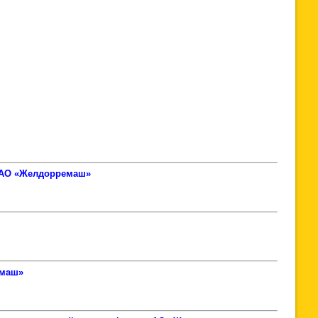
 АО «Желдорремаш»
емаш»