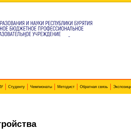
ПУ
Студенту
Чемпионаты
Методист
Обратная связь
Экспозиц
тройства