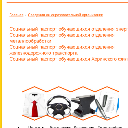
Главная
/
Сведения об образовательной организации
Социальный паспорт обучающихся отделения энер
Социальный паспорт обучающихся отделения
металлообработки
Социальный паспорт обучающихся отделения
железнодорожного транспорта
Социальный паспорт обучающихся Хоринского фи
Центр
Автошкола
Кузнечная
Типография